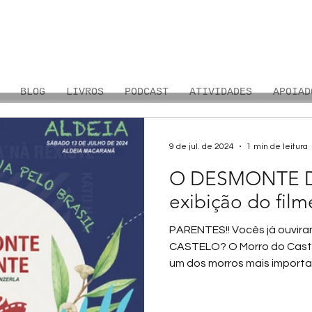
BLOG
LIVROS
PODCAST
ATIVIDADES
APOIAD
9 de jul. de 2024
1 min de leitura
O DESMONTE 
exibição do fil
PARENTES!! Vocês já ouvir
CASTELO? O Morro do Castel
um dos morros mais importan