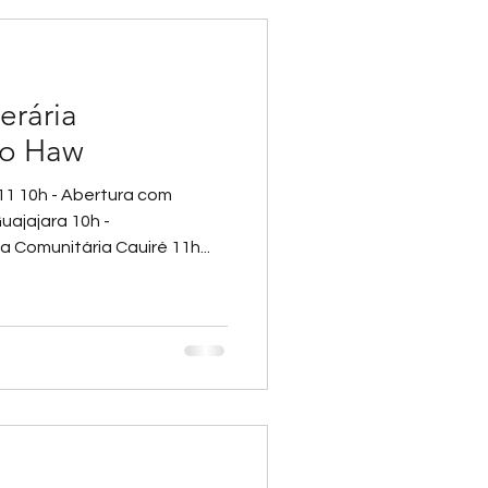
erária
eko Haw
1 10h - Abertura com
uajajara 10h -
 Comunitária Cauiré 11h...
a