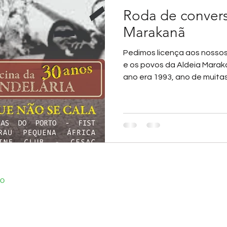
Roda de convers
Marakanã
Pedimos licença aos nossos
e os povos da Aldeia Marak
ano era 1993, ano de muitas.
ÇO
© 2021 ALDEIA MARAKANÃ
A MACHADO, 126
NÃ RJ