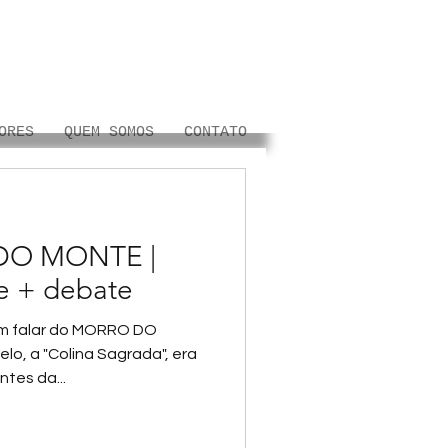
ORES
QUEM SOMOS
CONTATO
DO MONTE |
me + debate
am falar do MORRO DO
o, a "Colina Sagrada", era
tes da...