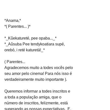
*Anama,*
*( Parentes... )*
*_Kûekatureté, pee opaba..._*
*_Aûsuba Pee tendykoatiara supé, 
orebó, i reté katuretá!_*
( Parentes...
Agradecemos muito a todes vocês pelo 
seu amor pelo cinema! Para nós isso é 
verdadeiramente muito importante ).
Queremos informar a todes inscritos e 
a toda a população amiga, que o 
número de inscritos, felizmente, está 
superando as nossas expectativas.  E, 