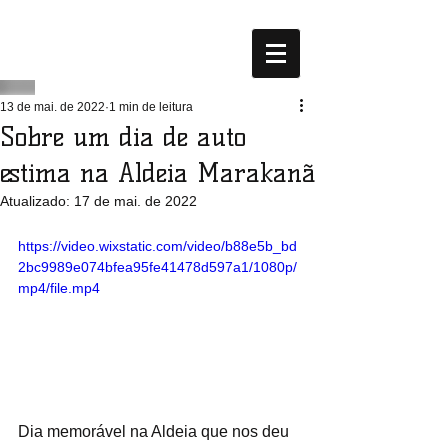
13 de mai. de 2022
1 min de leitura
Sobre um dia de auto
estima na Aldeia Marakanã
Atualizado:
17 de mai. de 2022
https://video.wixstatic.com/video/b88e5b_bd
2bc9989e074bfea95fe41478d597a1/1080p/
mp4/file.mp4
Dia memorável na Aldeia que nos deu 