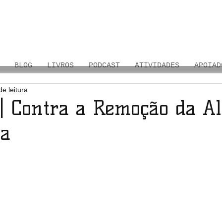
BLOG
LIVROS
PODCAST
ATIVIDADES
APOIAD
de leitura
| Contra a Remoção da Al
na