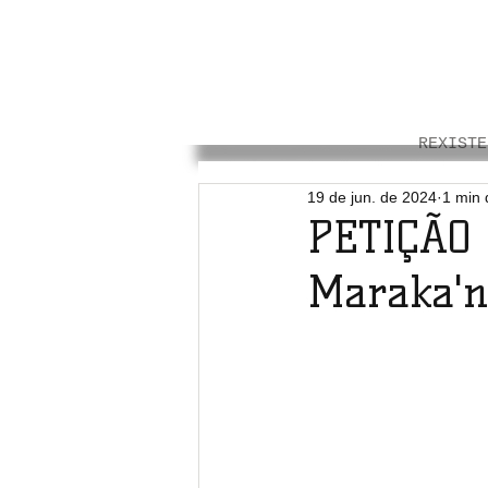
REXISTE
19 de jun. de 2024
1 min 
PETIÇÃO 
Maraka'