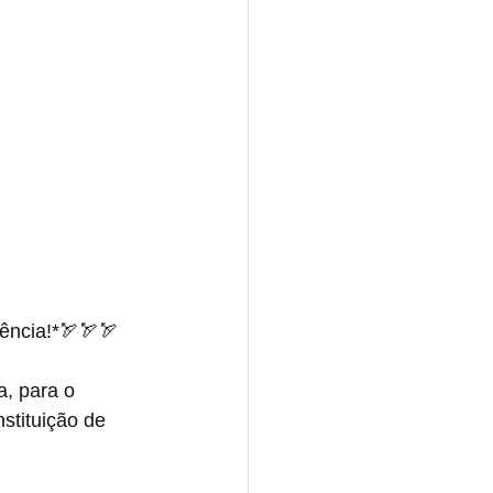
tência!*🏹🏹🏹
, para o 
stituição de 