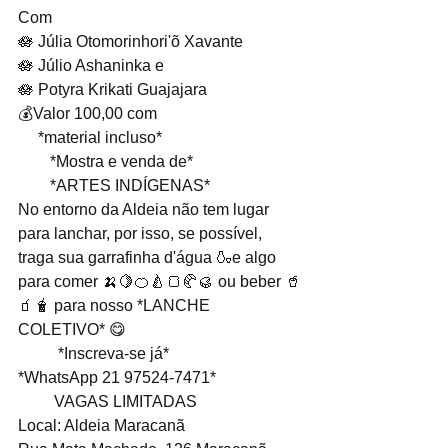
Com 
🪷 Júlia Otomorinhori'õ Xavante
🪷 Júlio Ashaninka e 
🪷 Potyra Krikati Guajajara 
💰Valor 100,00 com 
     *material incluso* 
        *Mostra e venda de*
        *ARTES INDÍGENAS*
No entorno da Aldeia não tem lugar 
para lanchar, por isso, se possível, 
traga sua garrafinha d'água 🍶e algo 
para comer 🍌🍋🍊🍐🍞🥐🥮 ou beber 🥤
🧃🧋 para nosso *LANCHE 
COLETIVO* 😋
          *Inscreva-se já* 
*WhatsApp 21 97524-7471*
         VAGAS LIMITADAS
Local: Aldeia Maracanã