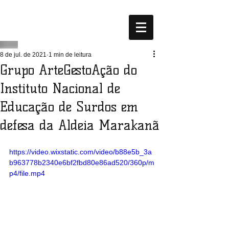
8 de jul. de 2021
1 min de leitura
Grupo ArteGestoAção do
Instituto Nacional de
Educação de Surdos em
defesa da Aldeia Marakanã
https://video.wixstatic.com/video/b88e5b_3a
b963778b2340e6bf2fbd80e86ad520/360p/m
p4/file.mp4