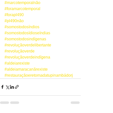
#marcotemporalnão
#foramarcotemporal
#forapl490
#pl490não
#somostodosíndios
#somostodosídioseíndias
#somostodosindígenas
#revoluçãoverdelibertante
#revoluçãoverde
#revoluçãoverdeindígena
#aldeiarexiste
#aldeiamaracanãrexiste
#restauraçãoeretomadatupinambádorj