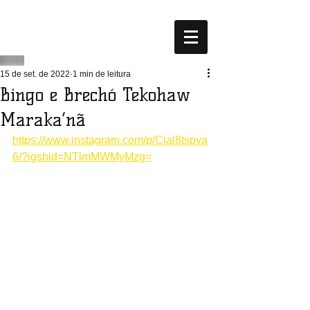
15 de set. de 2022
1 min de leitura
Bingo e Brechó Tekohaw
Maraka’nã
https://www.instagram.com/p/Cial8tspva
6/?igshid=NTlmMWMyMzg=